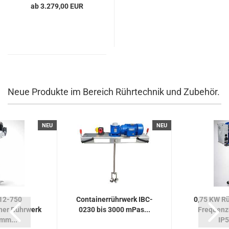
ab 3.279,00 EUR
Neue Produkte im Bereich Rührtechnik und Zubehör.
NEU
NEU
12-750
Containerrührwerk IBC-
0,75 KW Rü
her Rührwerk
0230 bis 3000 mPas...
Frequenz
mm...
IP5