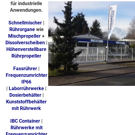
für industrielle
Anwendungen.
Schnellmischer
|
Rührorgane
wie
Mischpropeller
+
Dissolverscheiben
|
Höhenverstellbare
Rührpropeller
Fassrührer
|
Frequenzumrichter
IP66
|
Laborrührwerke
|
Dosierbehälter
|
Kunststoffbehälter
mit Rührwerk
IBC Container
|
Rührwerke mit
Frequenzumrichter