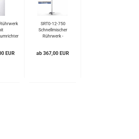
 Rührwerk
SRT0-12-750
it
Schnellmischer
umrichter
Rührwerk -
5...
800mm...
00 EUR
ab 367,00 EUR