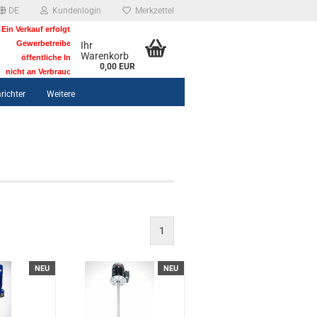
DE
Kundenlogin
Merkzettel
Ein Verkauf erfolgt nur an Unternehmer,
Gewerbetreibende, Freiberufler,
Ihr
Warenkorb
öffentliche Institutionen und
0,00 EUR
nicht an Verbraucher i. S. v. § 13 BGB.
richter
Weitere
1
NEU
NEU