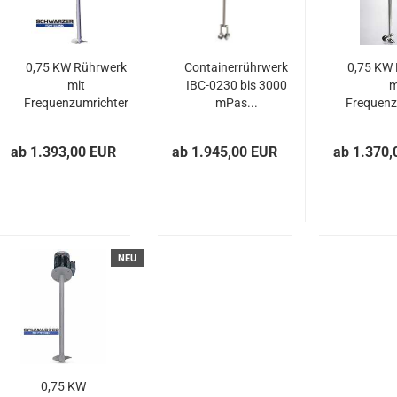
5590L
0,75 KW Rührwerk
Containerrührwerk
0,75 KW
mit
IBC-0230 bis 3000
m
Frequenzumrichter
mPas...
Frequenz
PVDF...
IP5
ab 1.393,00 EUR
ab 1.945,00 EUR
ab 1.370,
NEU
0,75 KW