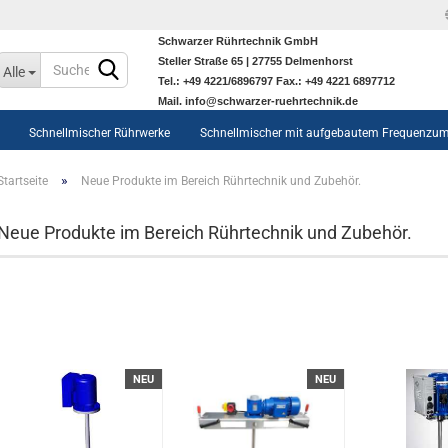
Schwarzer Rührtechnik GmbH
Sprache auswählen
Steller Straße 65 | 27755 Delmenhorst
Alle
Tel.: +49 4221/6896797 Fax.: +49 4221 6897712
Mail. info@schwarzer-ruehrtechnik.de
Schnellmischer Rührwerke
Schnellmischer mit aufgebautem Frequenzum
»
Startseite
Neue Produkte im Bereich Rührtechnik und Zubehör.
Neue Produkte im Bereich Rührtechnik und Zubehör.
Konto erstellen
Passwort vergessen?
Edelstahlbehälter STOC 350L-
5590L anzeigen
Edelstahlbehälter STOC 350L-
NEU
NEU
5590L
Heiz-/kühlbare
Edelstahlbehälter STOC 350L-