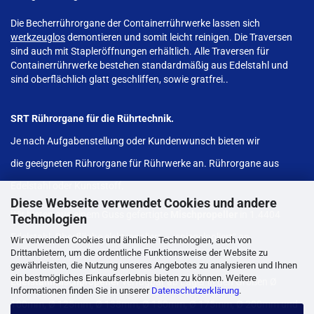
Die Becherrührorgane der Containerrührwerke lassen sich
werkzeuglos
demontieren und somit leicht reinigen. Die Traversen
sind auch mit Stapleröffnungen erhältlich. Alle Traversen für
Containerrührwerke bestehen standardmäßig aus Edelstahl und
sind oberflächlich glatt geschliffen, sowie gratfrei..
SRT Rührorgane für die Rührtechnik.
Je nach Aufgabenstellung oder Kundenwunsch bieten wir
die geeigneten Rührorgane für Rührwerke an. Rührorgane aus
Edelstahl oder Kunststoff.
Diese Webseite verwendet Cookies und andere
Wir bieten aus einem Guss gefertigte
Mischpropeller
in 1.4404
Technologien
Edelstahl, Oberfläche elektropoliert – „spiegelpoliert“ an.
Wir verwenden Cookies und ähnliche Technologien, auch von
Drittanbietern, um die ordentliche Funktionsweise der Website zu
gewährleisten, die Nutzung unseres Angebotes zu analysieren und Ihnen
ein bestmögliches Einkaufserlebnis bieten zu können. Weitere
Edelstahlmischpropeller
verfügbar ab Lager in den Größen Ø
Informationen finden Sie in unserer
Datenschutzerklärung
.
100mm, Ø 125mm, Ø 138mm, Ø 150mm, Ø 175mm, Ø 200mm und