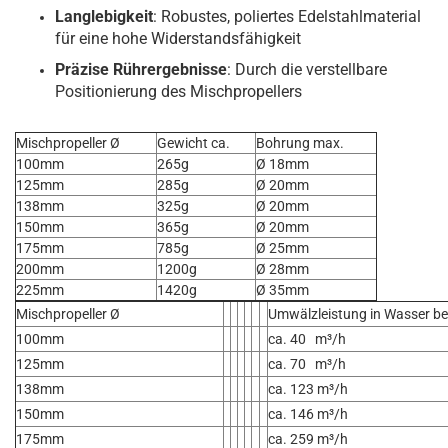
Langlebigkeit
: Robustes, poliertes Edelstahlmaterial
für eine hohe Widerstandsfähigkeit
Präzise Rührergebnisse
: Durch die verstellbare
Positionierung des Mischpropellers
Mischpropeller Ø
Gewicht ca.
Bohrung max.
100mm
265g
Ø 18mm
125mm
285g
Ø 20mm
138mm
325g
Ø 20mm
150mm
365g
Ø 20mm
175mm
785g
Ø 25mm
200mm
1200g
Ø 28mm
225mm
1420g
Ø 35mm
Mischpropeller Ø
Umwälzleistung in Wasser b
100mm
ca. 40 m³/h
125mm
ca. 70 m³/h
138mm
ca. 123 m³/h
150mm
ca. 146 m³/h
175mm
ca. 259 m³/h