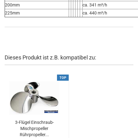
200mm
ca. 341 m³/h
225mm
ca. 440 m³/h
Dieses Produkt ist z.B. kompatibel zu:
TOP
3-Flügel Einschraub-
Mischpropeller
Rührpropeller...