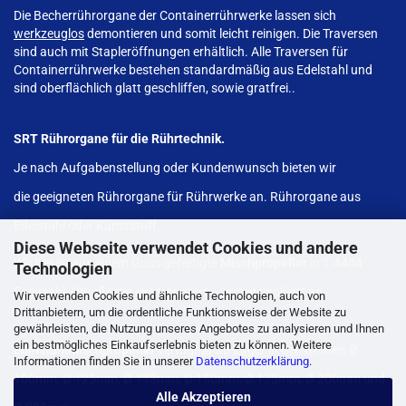
Die Becherrührorgane der Containerrührwerke lassen sich
werkzeuglos
demontieren und somit leicht reinigen. Die Traversen
sind auch mit Stapleröffnungen erhältlich. Alle Traversen für
Containerrührwerke bestehen standardmäßig aus Edelstahl und
sind oberflächlich glatt geschliffen, sowie gratfrei..
SRT Rührorgane für die Rührtechnik.
Je nach Aufgabenstellung oder Kundenwunsch bieten wir
die geeigneten Rührorgane für Rührwerke an. Rührorgane aus
Edelstahl oder Kunststoff.
Diese Webseite verwendet Cookies und andere
Wir bieten aus einem Guss gefertigte
Mischpropeller
in 1.4404
Technologien
Edelstahl, Oberfläche elektropoliert – „spiegelpoliert“ an.
Wir verwenden Cookies und ähnliche Technologien, auch von
Drittanbietern, um die ordentliche Funktionsweise der Website zu
gewährleisten, die Nutzung unseres Angebotes zu analysieren und Ihnen
ein bestmögliches Einkaufserlebnis bieten zu können. Weitere
Edelstahlmischpropeller
verfügbar ab Lager in den Größen Ø
Informationen finden Sie in unserer
Datenschutzerklärung
.
100mm, Ø 125mm, Ø 138mm, Ø 150mm, Ø 175mm, Ø 200mm und
Alle Akzeptieren