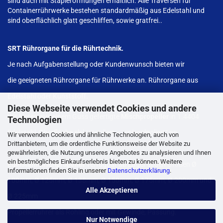
sind auch mit Stapleröffnungen erhältlich. Alle Traversen für
Containerrührwerke bestehen standardmäßig aus Edelstahl und
sind oberflächlich glatt geschliffen, sowie gratfrei..
SRT Rührorgane für die Rührtechnik.
Je nach Aufgabenstellung oder Kundenwunsch bieten wir
die geeigneten Rührorgane für Rührwerke an. Rührorgane aus
Edelstahl oder Kunststoff.
Diese Webseite verwendet Cookies und andere
Wir bieten aus einem Guss gefertigte
Mischpropeller
in 1.4404
Technologien
Edelstahl, Oberfläche elektropoliert – „spiegelpoliert“ an.
Wir verwenden Cookies und ähnliche Technologien, auch von
Drittanbietern, um die ordentliche Funktionsweise der Website zu
gewährleisten, die Nutzung unseres Angebotes zu analysieren und Ihnen
ein bestmögliches Einkaufserlebnis bieten zu können. Weitere
Edelstahlmischpropeller
verfügbar ab Lager in den Größen Ø
Informationen finden Sie in unserer
Datenschutzerklärung
.
100mm, Ø 125mm, Ø 138mm, Ø 150mm, Ø 175mm, Ø 200mm und
Alle Akzeptieren
Ø 225mm
Propellerrührer als Rohling oder mit Gewinde, Passung.
Nur Notwendige