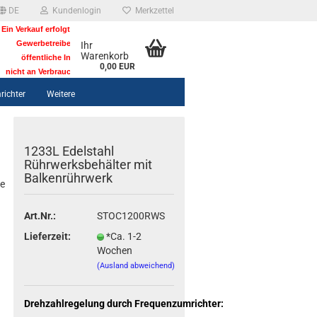
DE
Kundenlogin
Merkzettel
Ein Verkauf erfolgt nur an Unternehmer,
Gewerbetreibende, Freiberufler,
Ihr
Warenkorb
öffentliche Institutionen und
0,00 EUR
nicht an Verbraucher i. S. v. § 13 BGB.
richter
Weitere
1233L Edelstahl
Rührwerksbehälter mit
Balkenrührwerk
ie
Art.Nr.:
STOC1200RWS
Lieferzeit:
*Ca. 1-2
Wochen
(Ausland abweichend)
Drehzahlregelung durch Frequenzumrichter: