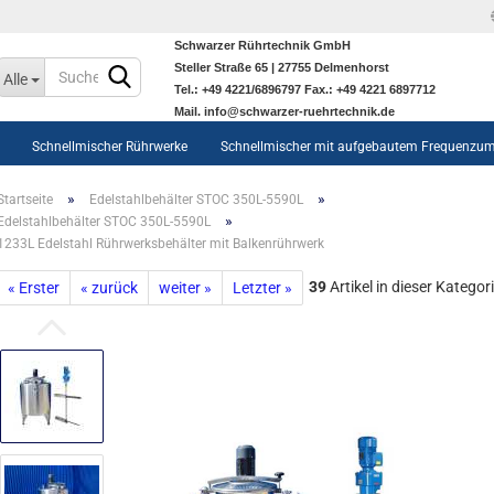
Schwarzer Rührtechnik GmbH
Sprache auswählen
Steller Straße 65 | 27755 Delmenhorst
Alle
Tel.: +49 4221/6896797 Fax.: +49 4221 6897712
Mail. info@schwarzer-ruehrtechnik.de
Schnellmischer Rührwerke
Schnellmischer mit aufgebautem Frequenzum
»
»
Startseite
Edelstahlbehälter STOC 350L-5590L
»
Edelstahlbehälter STOC 350L-5590L
1233L Edelstahl Rührwerksbehälter mit Balkenrührwerk
39
Artikel in dieser Kategor
« Erster
« zurück
weiter »
Letzter »
Konto erstellen
Passwort vergessen?
Edelstahlbehälter STOC 350L-
5590L anzeigen
Edelstahlbehälter STOC 350L-
5590L
Heiz-/kühlbare
Edelstahlbehälter STOC 350L-