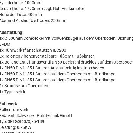
Zylinderhöhe: 1000mm
Gesamthöhe: 1770mm (zzgl. Rührwerksmotor)
Höhe der Füße: 400mm
Abstand Auslauf bis Boden: 250mm
Ausstattung:
1x Ø 500mm Domdeckel mit Schwenkbügel auf dem Oberboden, Dichtun
EPDM
1x Rührwerksflanschstutzen IEC200
3x Kalotten / höhenverstellbare Füße mit Fußplatten
1x Be- und Entlüftungsventil DN50 Edelstahl drucklos auf dem Oberbode
1x DN50 DIN11851 Stutzen Auslauf mittig im Unterboden
1x DN50 DIN11851 Stutzen auf dem Oberboden mit Blindkappe
1x DN65 DIN11851 Stutzen auf dem Oberboden mit Blindkappe
2x Kranöse am Oberboden
1x Typenschild
Rührwerk:
Balkenrührwerk
Fabrikat: Schwarzer Rührtechnik GmbH
Typ: SRTGSI63/0,75-189
Leistung: 0,75KW