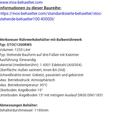
www.inox-behaelter.com
Informationen zu dieser Baureihe:
https://inox-behaelter.com/standardisierte-behaelter/stoc-
stehende-behaelter100-40000l/
Werksneuer Rührwerksbehälter mit Balkenrührwerk
Typ: STOC1200RWS
Volumen: 1233 Liter
Typ: Stehende Bauform auf drei Füßen mit Kalotten
Ausführung: Einwandig
Material (medienberührt): 1.4301 Edelstahl (AISI304)
Oberfläche: Außen satiniert, innen BA (IIId)
Schweißnähte innen: Gebeizt, passiviert und gebürstet
Max. Betriebsdruck: Atmosphärisch
Max. Betriebstemperatur: 95°C
Oberboden: Kegelboden 15°
Unterboden: Kegelboden 15° mit mittigem Auslauf DN50 DIN11851
Abmessungen Behälter:
Behälterdurchmesser: 1190mm