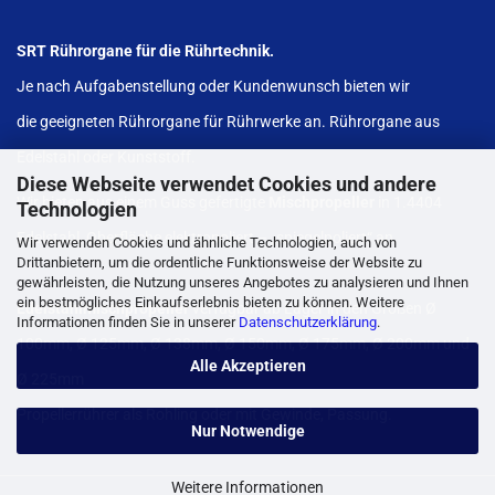
SRT Rührorgane für die Rührtechnik.
Je nach Aufgabenstellung oder Kundenwunsch bieten wir
die geeigneten Rührorgane für Rührwerke an. Rührorgane aus
Edelstahl oder Kunststoff.
Diese Webseite verwendet Cookies und andere
Wir bieten aus einem Guss gefertigte
Mischpropeller
in 1.4404
Technologien
Edelstahl, Oberfläche elektropoliert – „spiegelpoliert“ an.
Wir verwenden Cookies und ähnliche Technologien, auch von
Drittanbietern, um die ordentliche Funktionsweise der Website zu
gewährleisten, die Nutzung unseres Angebotes zu analysieren und Ihnen
ein bestmögliches Einkaufserlebnis bieten zu können. Weitere
Edelstahlmischpropeller
verfügbar ab Lager in den Größen Ø
Informationen finden Sie in unserer
Datenschutzerklärung
.
100mm, Ø 125mm, Ø 138mm, Ø 150mm, Ø 175mm, Ø 200mm und
Alle Akzeptieren
Ø 225mm
Propellerrührer als Rohling oder mit Gewinde, Passung.
Nur Notwendige
Weitere Informationen