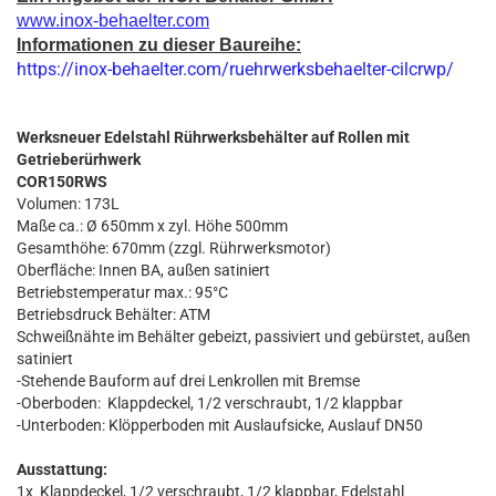
www.inox-behaelter.com
Informationen zu dieser Baureihe:
https://inox-behaelter.com/ruehrwerksbehaelter-cilcrwp/
Werksneuer Edelstahl Rührwerksbehälter auf Rollen mit
Getrieberürhwerk
COR150RWS
Volumen: 173L
Maße ca.: Ø 650mm x zyl. Höhe 500mm
Gesamthöhe: 670mm (zzgl. Rührwerksmotor)
Oberfläche: Innen BA, außen satiniert
Betriebstemperatur max.: 95°C
Betriebsdruck Behälter: ATM
Schweißnähte im Behälter gebeizt, passiviert und gebürstet, außen
satiniert
-Stehende Bauform auf drei Lenkrollen mit Bremse
-Oberboden: Klappdeckel, 1/2 verschraubt, 1/2 klappbar
-Unterboden: Klöpperboden mit Auslaufsicke, Auslauf DN50
Ausstattung:
1x Klappdeckel, 1/2 verschraubt, 1/2 klappbar, Edelstahl